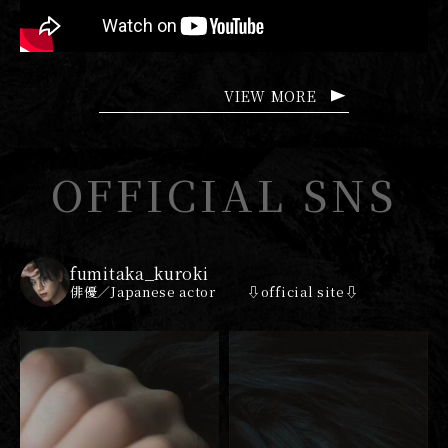
VIEW MORE
OFFICIAL SNS
fumitaka_kuroki
俳優／Japanese actor
⇩official site⇩