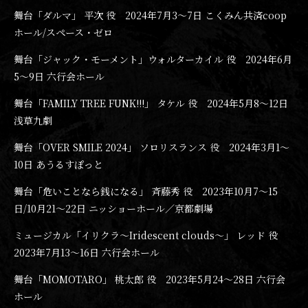
舞台「ダルマ」 平次 役 2024年7月3〜7日 こくみん共済coop
ホール/スペース・ゼロ
舞台「ジャック・モーメント」ウォルターカイル 役 2024年6月
5〜9日 六行会ホール
舞台「FAMILY TREE FUNK!!!」 タケル 役 2024年5月8〜12日
浅草九劇
舞台「OVER SMILE 2024」 ソロリスランス 役 2024年3月1〜
10日 あうるすぽっと
舞台「危いことなら銭になる」 斉藤秀 役 2023年10月7〜15
日/10月21〜22日 ニッショーホール／京都劇場
ミュージカル「イリクラ～Iridescent clouds～」 レッド 役
2023年7月13〜16日 六行会ホール
舞台「MOMOTARO」 桃太郎 役 2023年5月24〜28日 六行会
ホール