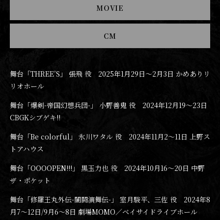
MOVIE
CM
舞台「THREE’S」 張飛 役 2025年1月29日〜2月3日 かめありリ
リオホール
舞台「爆剣-帝国幻想兵団-」 小野善鬼 役 2024年12月19〜23日
CBGKシブゲキ!!
舞台「Be colorful」 氷川ワタル 役 2024年11月2〜11日 上野ス
トアハウス
舞台「OOOOPEN!!!」 黒玉力也 役 2024年10月16〜20日 中野
ザ・ポケット
舞台「修羅王丸外伝-闇闘演舞伝-」 室月駿平、三佐 役 2024年8
月7〜12日/9月6〜8日 劇場MOMO／ベイサイドライブホール