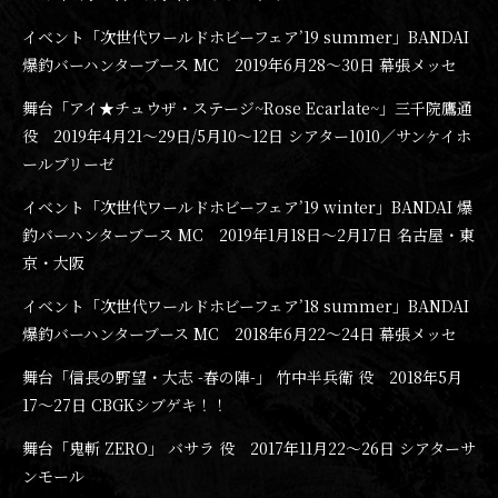
イベント「次世代ワールドホビーフェア’19 summer」BANDAI
爆釣バーハンターブース MC 2019年6月28〜30日 幕張メッセ
舞台「アイ★チュウザ・ステージ~Rose Ecarlate~」三千院鷹通
役 2019年4月21〜29日/5月10〜12日 シアター1010／サンケイホ
ールブリーゼ
イベント「次世代ワールドホビーフェア’19 winter」BANDAI 爆
釣バーハンターブース MC 2019年1月18日〜2月17日 名古屋・東
京・大阪
イベント「次世代ワールドホビーフェア’18 summer」BANDAI
爆釣バーハンターブース MC 2018年6月22〜24日 幕張メッセ
舞台「信長の野望・大志 -春の陣-」 竹中半兵衛 役 2018年5月
17〜27日 CBGKシブゲキ！！
舞台「鬼斬 ZERO」 バサラ 役 2017年11月22〜26日 シアターサ
ンモール