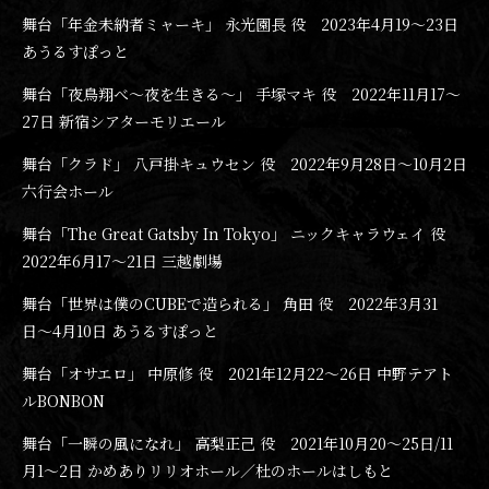
舞台「年金未納者ミャーキ」 永光園長 役 2023年4月19〜23日
あうるすぽっと
舞台「夜鳥翔べ〜夜を生きる〜」 手塚マキ 役 2022年11月17〜
27日 新宿シアターモリエール
舞台「クラド」 八戸掛キュウセン 役 2022年9月28日〜10月2日
六行会ホール
舞台「The Great Gatsby In Tokyo」 ニックキャラウェイ 役
2022年6月17〜21日 三越劇場
舞台「世界は僕のCUBEで造られる」 角田 役 2022年3月31
日〜4月10日 あうるすぽっと
舞台「オサエロ」 中原修 役 2021年12月22〜26日 中野テアト
ルBONBON
舞台「一瞬の風になれ」 高梨正己 役 2021年10月20〜25日/11
月1〜2日 かめありリリオホール／杜のホールはしもと