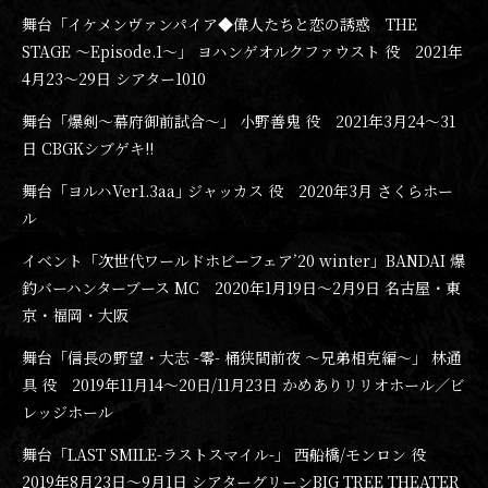
舞台「イケメンヴァンパイア◆偉人たちと恋の誘惑 THE
STAGE ～Episode.1～」 ヨハンゲオルクファウスト 役 2021年
4月23〜29日 シアター1010
舞台「爆剣〜幕府御前試合〜」 小野善鬼 役 2021年3月24〜31
日 CBGKシブゲキ!!
舞台「ヨルハVer1.3aa｣ ジャッカス 役 2020年3月 さくらホー
ル
イベント「次世代ワールドホビーフェア’20 winter」BANDAI 爆
釣バーハンターブース MC 2020年1月19日〜2月9日 名古屋・東
京・福岡・大阪
舞台「信長の野望・大志 -零- 桶狭間前夜 ～兄弟相克編～」 林通
具 役 2019年11月14〜20日/11月23日 かめありリリオホール／ビ
レッジホール
舞台「LAST SMILE-ラストスマイル-」 西船橋/モンロン 役
2019年8月23日〜9月1日 シアターグリーンBIG TREE THEATER