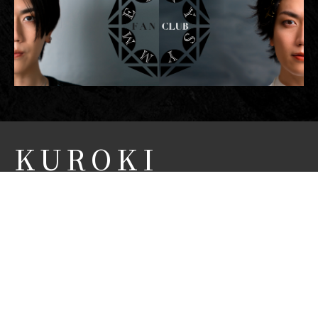
KUROKI
FUMITAKA
OFFICIAL SITE
黒木 文貴 オフィシャルサイト
NEWS
CONCEPT
PROFILE
BIOGRAPHY
MOVIE
FANCLUB
CONTACT