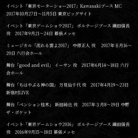
イベント「東京モーターショー2017」Kawasakiブース MC
2017年10月27日〜11月5日 東京ビッグサイト
イベント「東京ゲームショウ2017」 ボルテージブース 織田信長
役 2017年9月21〜24日 幕張メッセ
ミュージカル「流れる雲よ2017」 中原正人 役 2017年８月16〜
20日 六行会ホール
舞台「good and evil」 イーサン 役 2017年6月14〜18日 六行
会ホール
舞台「ちはやぶる神の国」 万見仙千代 役 2017年4月19〜23日
新宿村LIVE
舞台「ペンション桂木」 新田純也 役 2017年３月8〜19日 中野
ザ・ポケット
イベント「東京ゲームショウ2016」 ボルテージブース 織田信長
役 2016年9月15〜18日 幕張メッセ