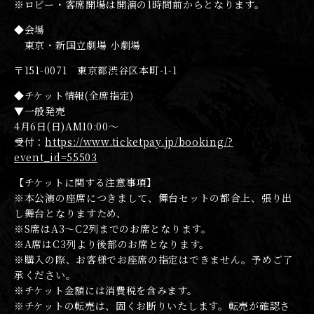
※ロビー・客席開場は開演の1時間前からとなります。
◆会場
東京・新国立劇場 小劇場
〒151-0071 東京都渋谷区本町-1-1
◆チケット情報(全席指定)
▼一般発売
4月6日(日)AM10:00〜
受付：
https://www.ticketpay.jp/booking/?
event_id=55503
【チケットに関する注意事項】
※本公演の座席につきまして、舞台セットの都合上、張り出
し舞台となりますため、
※S席はA3〜C2列までのお席となります。
※A席はC3列より後部のお席となります。
※購入の際、お客様でお座席の指定はできません。予めご了
承ください。
※チケット金額には消費税を含みます。
※チケットの転売は、固くお断りいたします。転売が確認さ