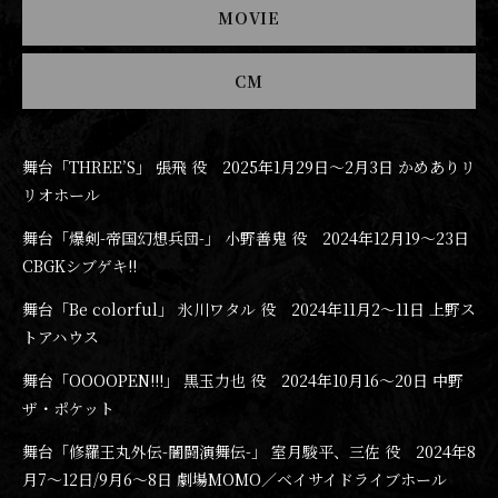
MOVIE
CM
舞台「THREE’S」 張飛 役 2025年1月29日〜2月3日 かめありリ
リオホール
舞台「爆剣-帝国幻想兵団-」 小野善鬼 役 2024年12月19〜23日
CBGKシブゲキ!!
舞台「Be colorful」 氷川ワタル 役 2024年11月2〜11日 上野ス
トアハウス
舞台「OOOOPEN!!!」 黒玉力也 役 2024年10月16〜20日 中野
ザ・ポケット
舞台「修羅王丸外伝-闇闘演舞伝-」 室月駿平、三佐 役 2024年8
月7〜12日/9月6〜8日 劇場MOMO／ベイサイドライブホール