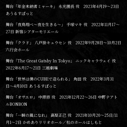
舞台「年金未納者ミャーキ」 永光園長 役 2023年4月19〜23日
あうるすぽっと
舞台「夜鳥翔べ〜夜を生きる〜」 手塚マキ 役 2022年11月17〜
27日 新宿シアターモリエール
舞台「クラド」 八戸掛キュウセン 役 2022年9月28日〜10月2日
六行会ホール
舞台「The Great Gatsby In Tokyo」 ニックキャラウェイ 役
2022年6月17〜21日 三越劇場
舞台「世界は僕のCUBEで造られる」 角田 役 2022年3月31
日〜4月10日 あうるすぽっと
舞台「オサエロ」 中原修 役 2021年12月22〜26日 中野テアト
ルBONBON
舞台「一瞬の風になれ」 高梨正己 役 2021年10月20〜25日/11
月1〜2日 かめありリリオホール／杜のホールはしもと