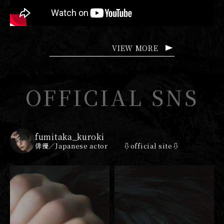
VIEW MORE
OFFICIAL SNS
fumitaka_kuroki
俳優／Japanese actor
⇩official site⇩