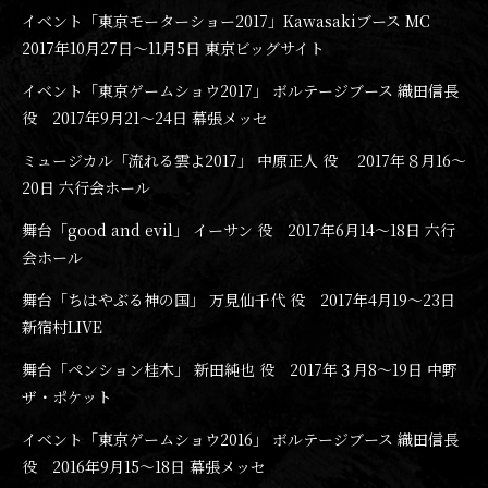
イベント「東京モーターショー2017」Kawasakiブース MC
2017年10月27日〜11月5日 東京ビッグサイト
イベント「東京ゲームショウ2017」 ボルテージブース 織田信長
役 2017年9月21〜24日 幕張メッセ
ミュージカル「流れる雲よ2017」 中原正人 役 2017年８月16〜
20日 六行会ホール
舞台「good and evil」 イーサン 役 2017年6月14〜18日 六行
会ホール
舞台「ちはやぶる神の国」 万見仙千代 役 2017年4月19〜23日
新宿村LIVE
舞台「ペンション桂木」 新田純也 役 2017年３月8〜19日 中野
ザ・ポケット
イベント「東京ゲームショウ2016」 ボルテージブース 織田信長
役 2016年9月15〜18日 幕張メッセ