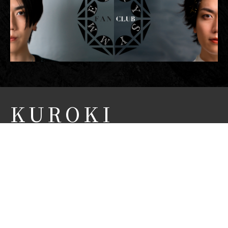
KUROKI
FUMITAKA
OFFICIAL SITE
黒木 文貴 オフィシャルサイト
NEWS
CONCEPT
PROFILE
BIOGRAPHY
MOVIE
FANCLUB
CONTACT