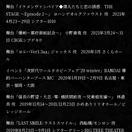
舞台「イケメンヴァンパイア◆偉人たちと恋の誘惑 THE
STAGE ～Episode.1～」 ヨハンゲオルクファウスト 役 2021年
4月23〜29日 シアター1010
舞台「爆剣〜幕府御前試合〜」 小野善鬼 役 2021年3月24〜31
日 CBGKシブゲキ!!
舞台「ヨルハVer1.3aa｣ ジャッカス 役 2020年3月 さくらホー
ル
イベント「次世代ワールドホビーフェア’20 winter」BANDAI 爆
釣バーハンターブース MC 2020年1月19日〜2月9日 名古屋・東
京・福岡・大阪
舞台「信長の野望・大志 -零- 桶狭間前夜 ～兄弟相克編～」 林通
具 役 2019年11月14〜20日/11月23日 かめありリリオホール／ビ
レッジホール
舞台「LAST SMILE-ラストスマイル-」 西船橋/モンロン 役
2019年8月23日〜9月1日 シアターグリーンBIG TREE THEATER