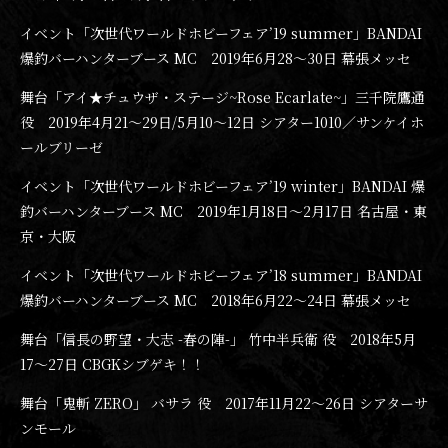
イベント「次世代ワールドホビーフェア’19 summer」BANDAI
爆釣バーハンターブース MC 2019年6月28〜30日 幕張メッセ
舞台「アイ★チュウザ・ステージ~Rose Ecarlate~」三千院鷹通
役 2019年4月21〜29日/5月10〜12日 シアター1010／サンケイホ
ールブリーゼ
イベント「次世代ワールドホビーフェア’19 winter」BANDAI 爆
釣バーハンターブース MC 2019年1月18日〜2月17日 名古屋・東
京・大阪
イベント「次世代ワールドホビーフェア’18 summer」BANDAI
爆釣バーハンターブース MC 2018年6月22〜24日 幕張メッセ
舞台「信長の野望・大志 -春の陣-」 竹中半兵衛 役 2018年5月
17〜27日 CBGKシブゲキ！！
舞台「鬼斬 ZERO」 バサラ 役 2017年11月22〜26日 シアターサ
ンモール