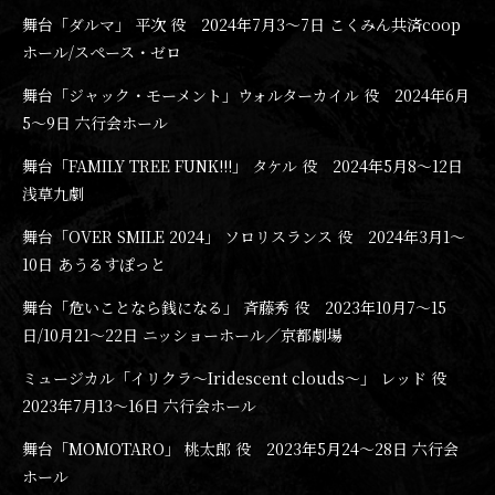
舞台「ダルマ」 平次 役 2024年7月3〜7日 こくみん共済coop
ホール/スペース・ゼロ
舞台「ジャック・モーメント」ウォルターカイル 役 2024年6月
5〜9日 六行会ホール
舞台「FAMILY TREE FUNK!!!」 タケル 役 2024年5月8〜12日
浅草九劇
舞台「OVER SMILE 2024」 ソロリスランス 役 2024年3月1〜
10日 あうるすぽっと
舞台「危いことなら銭になる」 斉藤秀 役 2023年10月7〜15
日/10月21〜22日 ニッショーホール／京都劇場
ミュージカル「イリクラ～Iridescent clouds～」 レッド 役
2023年7月13〜16日 六行会ホール
舞台「MOMOTARO」 桃太郎 役 2023年5月24〜28日 六行会
ホール