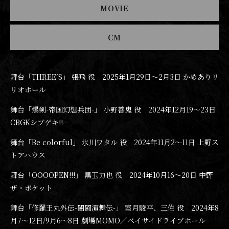
MOVIE
CM
舞台「THREE’S」 張飛 役 2025年1月29日〜2月3日 かめありリ
リオホール
舞台「爆剣-帝国幻想兵団-」 小野善鬼 役 2024年12月19〜23日
CBGKシブゲキ!!
舞台「Be colorful」 氷川ワタル 役 2024年11月2〜11日 上野ス
トアハウス
舞台「OOOOPEN!!!」 黒玉力也 役 2024年10月16〜20日 中野
ザ・ポケット
舞台「修羅王丸外伝-闇闘演舞伝-」 室月駿平、三佐 役 2024年8
月7〜12日/9月6〜8日 劇場MOMO／ベイサイドライブホール