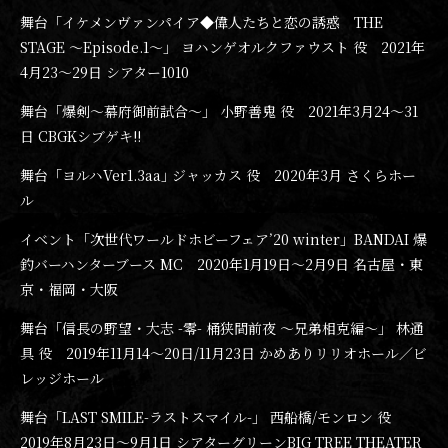
舞台「イケメンヴァンパイア◆偉人たちと恋の誘惑 THE
STAGE ～Episode.1～」 ヨハンゲオルクファウスト 役 2021年
4月23〜29日 シアター1010
舞台「爆剣〜幕府御前試合〜」 小野善鬼 役 2021年3月24〜31
日 CBGKシブゲキ!!
舞台「ヨルハVer1.3aa｣ ジャッカス 役 2020年3月 さくらホー
ル
イベント「次世代ワールドホビーフェア’20 winter」BANDAI 爆
釣バーハンターブース MC 2020年1月19日〜2月9日 名古屋・東
京・福岡・大阪
舞台「信長の野望・大志 -零- 桶狭間前夜 ～兄弟相克編～」 林通
具 役 2019年11月14〜20日/11月23日 かめありリリオホール／ビ
レッジホール
舞台「LAST SMILE-ラストスマイル-」 西船橋/モンロン 役
2019年8月23日〜9月1日 シアターグリーンBIG TREE THEATER