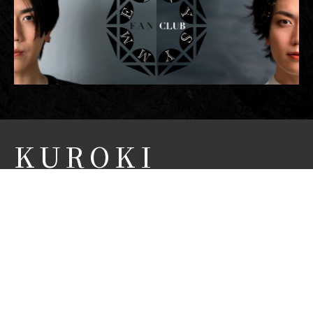
KUROKI
FUMITAKA
OFFICIAL SITE
黒木 文貴 オフィシャルサイト
NEWS
CONCEPT
PROFILE
BIOGRAPHY
MOVIE
FANCLUB
CONTACT