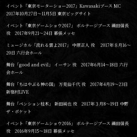
イベント「東京モーターショー2017」Kawasakiブース MC
2017年10月27日〜11月5日 東京ビッグサイト
イベント「東京ゲームショウ2017」 ボルテージブース 織田信長
役 2017年9月21〜24日 幕張メッセ
ミュージカル「流れる雲よ2017」 中原正人 役 2017年８月16〜
20日 六行会ホール
舞台「good and evil」 イーサン 役 2017年6月14〜18日 六行
会ホール
舞台「ちはやぶる神の国」 万見仙千代 役 2017年4月19〜23日
新宿村LIVE
舞台「ペンション桂木」 新田純也 役 2017年３月8〜19日 中野
ザ・ポケット
イベント「東京ゲームショウ2016」 ボルテージブース 織田信長
役 2016年9月15〜18日 幕張メッセ