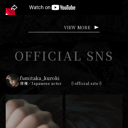
VIEW MORE
OFFICIAL SNS
fumitaka_kuroki
俳優／Japanese actor
⇩official site⇩