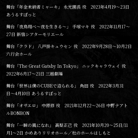
舞台「年金未納者ミャーキ」 永光園長 役 2023年4月19〜23日
あうるすぽっと
舞台「夜鳥翔べ〜夜を生きる〜」 手塚マキ 役 2022年11月17〜
27日 新宿シアターモリエール
舞台「クラド」 八戸掛キュウセン 役 2022年9月28日〜10月2日
六行会ホール
舞台「The Great Gatsby In Tokyo」 ニックキャラウェイ 役
2022年6月17〜21日 三越劇場
舞台「世界は僕のCUBEで造られる」 角田 役 2022年3月31
日〜4月10日 あうるすぽっと
舞台「オサエロ」 中原修 役 2021年12月22〜26日 中野テアト
ルBONBON
舞台「一瞬の風になれ」 高梨正己 役 2021年10月20〜25日/11
月1〜2日 かめありリリオホール／杜のホールはしもと