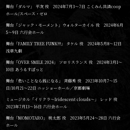
舞台「ダルマ」 平次 役 2024年7月3〜7日 こくみん共済coop
ホール/スペース・ゼロ
舞台「ジャック・モーメント」ウォルターカイル 役 2024年6月
5〜9日 六行会ホール
舞台「FAMILY TREE FUNK!!!」 タケル 役 2024年5月8〜12日
浅草九劇
舞台「OVER SMILE 2024」 ソロリスランス 役 2024年3月1〜
10日 あうるすぽっと
舞台「危いことなら銭になる」 斉藤秀 役 2023年10月7〜15
日/10月21〜22日 ニッショーホール／京都劇場
ミュージカル「イリクラ～Iridescent clouds～」 レッド 役
2023年7月13〜16日 六行会ホール
舞台「MOMOTARO」 桃太郎 役 2023年5月24〜28日 六行会
ホール