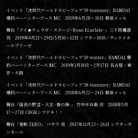
イベント「次世代ワールドホビーフェア’19 summer」BANDAI
爆釣バーハンターブース MC 2019年6月28〜30日 幕張メッセ
舞台「アイ★チュウザ・ステージ~Rose Ecarlate~」三千院鷹通
役 2019年4月21〜29日/5月10〜12日 シアター1010／サンケイホ
ールブリーゼ
イベント「次世代ワールドホビーフェア’19 winter」BANDAI 爆
釣バーハンターブース MC 2019年1月18日〜2月17日 名古屋・東
京・大阪
イベント「次世代ワールドホビーフェア’18 summer」BANDAI
爆釣バーハンターブース MC 2018年6月22〜24日 幕張メッセ
舞台「信長の野望・大志 -春の陣-」 竹中半兵衛 役 2018年5月
17〜27日 CBGKシブゲキ！！
舞台「鬼斬 ZERO」 バサラ 役 2017年11月22〜26日 シアターサ
ンモール