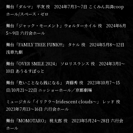
舞台「ダルマ」 平次 役 2024年7月3〜7日 こくみん共済coop
ホール/スペース・ゼロ
舞台「ジャック・モーメント」ウォルターカイル 役 2024年6月
5〜9日 六行会ホール
舞台「FAMILY TREE FUNK!!!」 タケル 役 2024年5月8〜12日
浅草九劇
舞台「OVER SMILE 2024」 ソロリスランス 役 2024年3月1〜
10日 あうるすぽっと
舞台「危いことなら銭になる」 斉藤秀 役 2023年10月7〜15
日/10月21〜22日 ニッショーホール／京都劇場
ミュージカル「イリクラ～Iridescent clouds～」 レッド 役
2023年7月13〜16日 六行会ホール
舞台「MOMOTARO」 桃太郎 役 2023年5月24〜28日 六行会
ホール