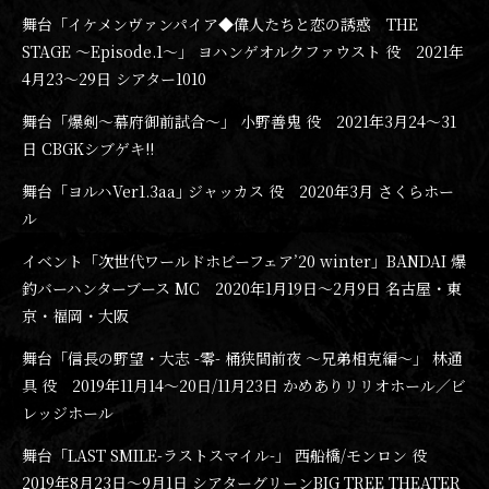
舞台「イケメンヴァンパイア◆偉人たちと恋の誘惑 THE
STAGE ～Episode.1～」 ヨハンゲオルクファウスト 役 2021年
4月23〜29日 シアター1010
舞台「爆剣〜幕府御前試合〜」 小野善鬼 役 2021年3月24〜31
日 CBGKシブゲキ!!
舞台「ヨルハVer1.3aa｣ ジャッカス 役 2020年3月 さくらホー
ル
イベント「次世代ワールドホビーフェア’20 winter」BANDAI 爆
釣バーハンターブース MC 2020年1月19日〜2月9日 名古屋・東
京・福岡・大阪
舞台「信長の野望・大志 -零- 桶狭間前夜 ～兄弟相克編～」 林通
具 役 2019年11月14〜20日/11月23日 かめありリリオホール／ビ
レッジホール
舞台「LAST SMILE-ラストスマイル-」 西船橋/モンロン 役
2019年8月23日〜9月1日 シアターグリーンBIG TREE THEATER