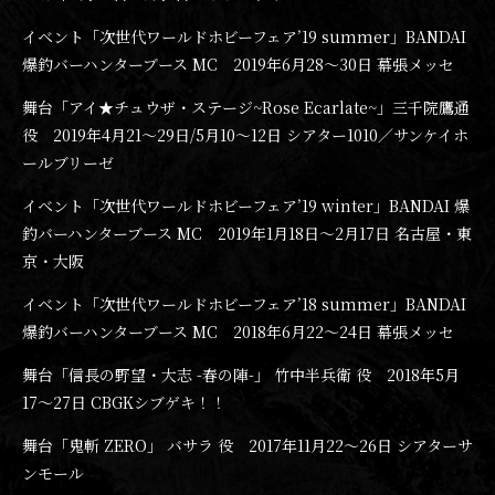
イベント「次世代ワールドホビーフェア’19 summer」BANDAI
爆釣バーハンターブース MC 2019年6月28〜30日 幕張メッセ
舞台「アイ★チュウザ・ステージ~Rose Ecarlate~」三千院鷹通
役 2019年4月21〜29日/5月10〜12日 シアター1010／サンケイホ
ールブリーゼ
イベント「次世代ワールドホビーフェア’19 winter」BANDAI 爆
釣バーハンターブース MC 2019年1月18日〜2月17日 名古屋・東
京・大阪
イベント「次世代ワールドホビーフェア’18 summer」BANDAI
爆釣バーハンターブース MC 2018年6月22〜24日 幕張メッセ
舞台「信長の野望・大志 -春の陣-」 竹中半兵衛 役 2018年5月
17〜27日 CBGKシブゲキ！！
舞台「鬼斬 ZERO」 バサラ 役 2017年11月22〜26日 シアターサ
ンモール