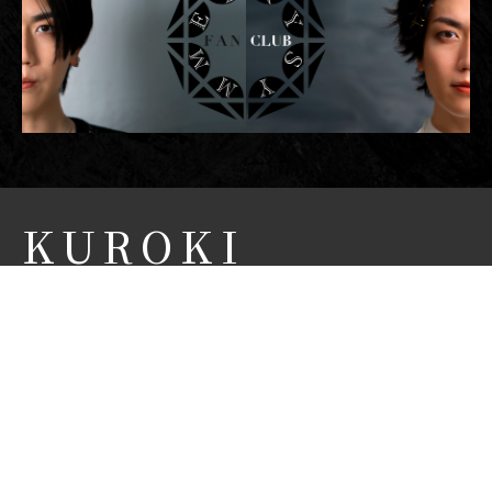
KUROKI
FUMITAKA
OFFICIAL SITE
黒木 文貴 オフィシャルサイト
NEWS
CONCEPT
PROFILE
BIOGRAPHY
MOVIE
FANCLUB
CONTACT