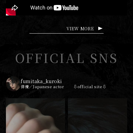
VIEW MORE
OFFICIAL SNS
fumitaka_kuroki
俳優／Japanese actor
⇩official site⇩