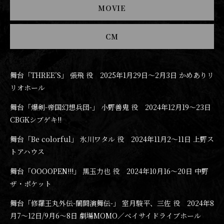
MOVIE
CM
舞台「THREE’S」 張飛 役 2025年1月29日〜2月3日 かめありリ
リオホール
舞台「爆剣-帝国幻想兵団-」 小野善鬼 役 2024年12月19〜23日
CBGKシブゲキ!!
舞台「Be colorful」 氷川ワタル 役 2024年11月2〜11日 上野ス
トアハウス
舞台「OOOOPEN!!!」 黒玉力也 役 2024年10月16〜20日 中野
ザ・ポケット
舞台「修羅王丸外伝-闇闘演舞伝-」 室月駿平、三佐 役 2024年8
月7〜12日/9月6〜8日 劇場MOMO／ベイサイドライブホール