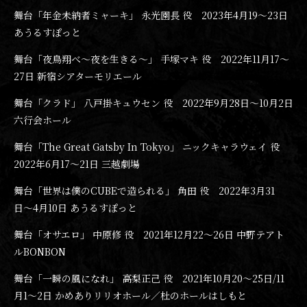
舞台「年金未納者ミャーキ」 永光園長 役 2023年4月19〜23日
あうるすぽっと
舞台「夜鳥翔べ〜夜を生きる〜」 手塚マキ 役 2022年11月17〜
27日 新宿シアターモリエール
舞台「クラド」 八戸掛キュウセン 役 2022年9月28日〜10月2日
六行会ホール
舞台「The Great Gatsby In Tokyo」 ニックキャラウェイ 役
2022年6月17〜21日 三越劇場
舞台「世界は僕のCUBEで造られる」 角田 役 2022年3月31
日〜4月10日 あうるすぽっと
舞台「オサエロ」 中原修 役 2021年12月22〜26日 中野テアト
ルBONBON
舞台「一瞬の風になれ」 高梨正己 役 2021年10月20〜25日/11
月1〜2日 かめありリリオホール／杜のホールはしもと