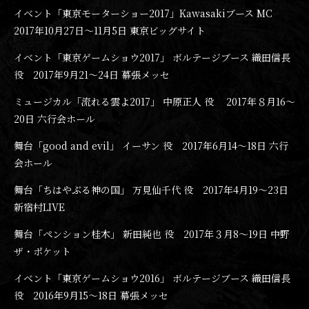
イベント「東京モーターショー2017」Kawasakiブース MC
2017年10月27日〜11月5日 東京ビッグサイト
イベント「東京ゲームショウ2017」 ボルテージブース 織田信長
役 2017年9月21〜24日 幕張メッセ
ミュージカル「流れる雲よ2017」 中原正人 役 2017年８月16〜
20日 六行会ホール
舞台「good and evil」 イーサン 役 2017年6月14〜18日 六行
会ホール
舞台「ちはやぶる神の国」 万見仙千代 役 2017年4月19〜23日
新宿村LIVE
舞台「ペンション桂木」 新田純也 役 2017年３月8〜19日 中野
ザ・ポケット
イベント「東京ゲームショウ2016」 ボルテージブース 織田信長
役 2016年9月15〜18日 幕張メッセ