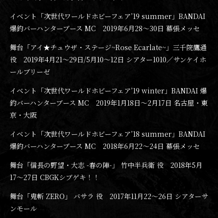
イベント「次世代ワールドホビーフェア’19 summer」BANDAI
爆釣バーハンターブース MC 2019年6月28〜30日 幕張メッセ
舞台「アイ★チュウザ・ステージ~Rose Ecarlate~」三千院鷹通
役 2019年4月21〜29日/5月10〜12日 シアター1010／サンケイホ
ールブリーゼ
イベント「次世代ワールドホビーフェア’19 winter」BANDAI 爆
釣バーハンターブース MC 2019年1月18日〜2月17日 名古屋・東
京・大阪
イベント「次世代ワールドホビーフェア’18 summer」BANDAI
爆釣バーハンターブース MC 2018年6月22〜24日 幕張メッセ
舞台「信長の野望・大志 -春の陣-」 竹中半兵衛 役 2018年5月
17〜27日 CBGKシブゲキ！！
舞台「鬼斬 ZERO」 バサラ 役 2017年11月22〜26日 シアターサ
ンモール