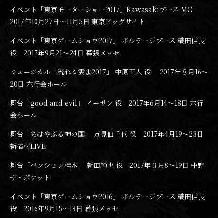
イベント「東京モーターショー2017」Kawasakiブース MC
2017年10月27日〜11月5日 東京ビッグサイト
イベント「東京ゲームショウ2017」 ボルテージブース 織田信長
役 2017年9月21〜24日 幕張メッセ
ミュージカル「流れる雲よ2017」 中原正人 役 2017年８月16〜
20日 六行会ホール
舞台「good and evil」 イーサン 役 2017年6月14〜18日 六行
会ホール
舞台「ちはやぶる神の国」 万見仙千代 役 2017年4月19〜23日
新宿村LIVE
舞台「ペンション桂木」 新田純也 役 2017年３月8〜19日 中野
ザ・ポケット
イベント「東京ゲームショウ2016」 ボルテージブース 織田信長
役 2016年9月15〜18日 幕張メッセ