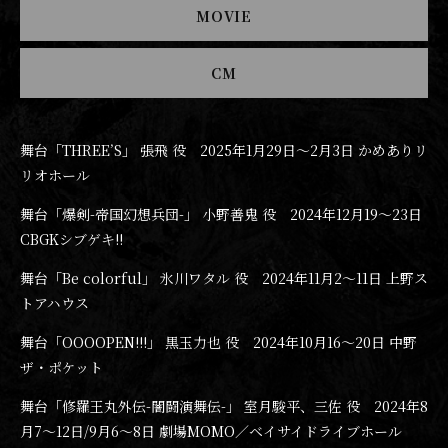
MOVIE
CM
舞台「THREE’S」 張飛 役 2025年1月29日〜2月3日 かめありリ
リオホール
舞台「爆剣-帝国幻想兵団-」 小野善鬼 役 2024年12月19〜23日
CBGKシブゲキ!!
舞台「Be colorful」 氷川ワタル 役 2024年11月2〜11日 上野ス
トアハウス
舞台「OOOOPEN!!!」 黒玉力也 役 2024年10月16〜20日 中野
ザ・ポケット
舞台「修羅王丸外伝-闇闘演舞伝-」 室月駿平、三佐 役 2024年8
月7〜12日/9月6〜8日 劇場MOMO／ベイサイドライブホール