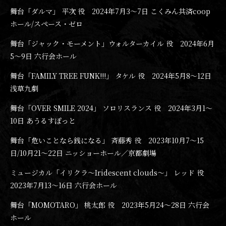
舞台「ダルマ」 平次 役 2024年7月3〜7日 こくみん共済coop
ホール/スペース・ゼロ
舞台「ジャック・モーメント」ウォルターカイル 役 2024年6月
5〜9日 六行会ホール
舞台「FAMILY TREE FUNK!!!」 タケル 役 2024年5月8〜12日
浅草九劇
舞台「OVER SMILE 2024」 ソロリスランス 役 2024年3月1〜
10日 あうるすぽっと
舞台「危いことなら銭になる」 斉藤秀 役 2023年10月7〜15
日/10月21〜22日 ニッショーホール／京都劇場
ミュージカル「イリクラ～Iridescent clouds～」 レッド 役
2023年7月13〜16日 六行会ホール
舞台「MOMOTARO」 桃太郎 役 2023年5月24〜28日 六行会
ホール