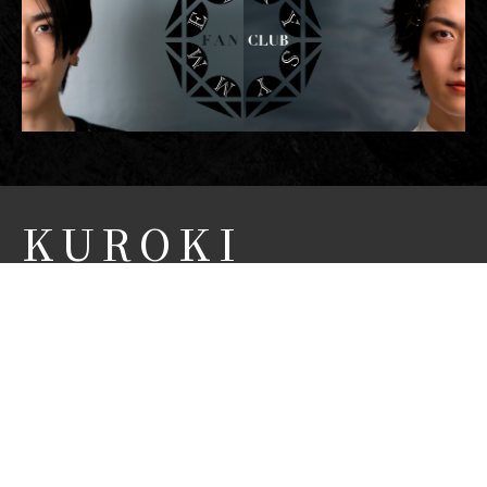
KUROKI
FUMITAKA
OFFICIAL SITE
黒木 文貴 オフィシャルサイト
NEWS
CONCEPT
PROFILE
BIOGRAPHY
MOVIE
FANCLUB
CONTACT