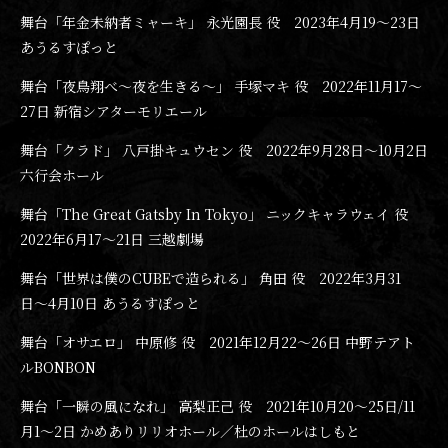
舞台「年金未納者ミャーキ」 永光園長 役 2023年4月19〜23日
あうるすぽっと
舞台「夜鳥翔べ〜夜を生きる〜」 手塚マキ 役 2022年11月17〜
27日 新宿シアターモリエール
舞台「クラド」 八戸掛キュウセン 役 2022年9月28日〜10月2日
六行会ホール
舞台「The Great Gatsby In Tokyo」 ニックキャラウェイ 役
2022年6月17〜21日 三越劇場
舞台「世界は僕のCUBEで造られる」 角田 役 2022年3月31
日〜4月10日 あうるすぽっと
舞台「オサエロ」 中原修 役 2021年12月22〜26日 中野テアト
ルBONBON
舞台「一瞬の風になれ」 高梨正己 役 2021年10月20〜25日/11
月1〜2日 かめありリリオホール／杜のホールはしもと