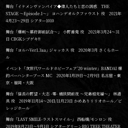
舞台「イケメンヴァンパイア◆偉人たちと恋の誘惑 THE
STAGE ～Episode.1～」 ヨハンゲオルクファウスト 役 2021年
4月23〜29日 シアター1010
舞台「爆剣〜幕府御前試合〜」 小野善鬼 役 2021年3月24〜31
日 CBGKシブゲキ!!
舞台「ヨルハVer1.3aa｣ ジャッカス 役 2020年3月 さくらホー
ル
イベント「次世代ワールドホビーフェア’20 winter」BANDAI 爆
釣バーハンターブース MC 2020年1月19日〜2月9日 名古屋・東
京・福岡・大阪
舞台「信長の野望・大志 -零- 桶狭間前夜 ～兄弟相克編～」 林通
具 役 2019年11月14〜20日/11月23日 かめありリリオホール／ビ
レッジホール
舞台「LAST SMILE-ラストスマイル-」 西船橋/モンロン 役
2019年8月23日〜9月1日 シアターグリーンBIG TREE THEATER