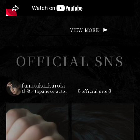
VIEW MORE
OFFICIAL SNS
fumitaka_kuroki
俳優／Japanese actor
⇩official site⇩