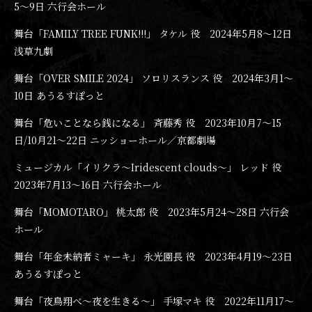
5〜9日 六行会ホール
舞台「FAMILY TREE FUNK!!!」 タケル 役 2024年5月8〜12日
浅草九劇
舞台「OVER SMILE 2024」 ソロリスランス 役 2024年3月1〜
10日 あうるすぽっと
舞台「危いことなら銭になる」 斉藤秀 役 2023年10月7〜15
日/10月21〜22日 ニッショーホール／京都劇場
ミュージカル「イリクラ～Iridescent clouds～」 レッド 役
2023年7月13〜16日 六行会ホール
舞台「MOMOTARO」 桃太郎 役 2023年5月24〜28日 六行会
ホール
舞台「年金未納者ミャーキ」 永光園長 役 2023年4月19〜23日
あうるすぽっと
舞台「夜鳥翔べ〜夜を生きる〜」 手塚マキ 役 2022年11月17〜