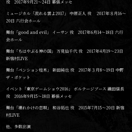
役 2017年9月21〜24日 幕張メッセ
ミュージカル「流れる雲よ2017」 中原正人 役 2017年８月16〜
20日 六行会ホール
舞台「good and evil」 イーサン 役 2017年6月14〜18日 六行
会ホール
舞台「ちはやぶる神の国」 万見仙千代 役 2017年4月19〜23日
新宿村LIVE
舞台「ペンション桂木」 新田純也 役 2017年３月8〜19日 中野
ザ・ポケット
イベント「東京ゲームショウ2016」 ボルテージブース 織田信長
役 2016年9月15〜18日 幕張メッセ
舞台「壊れかけの恋唄」 和谷拓也 役 2015年7月15〜20日 新宿
村LIVE
他、多数出演