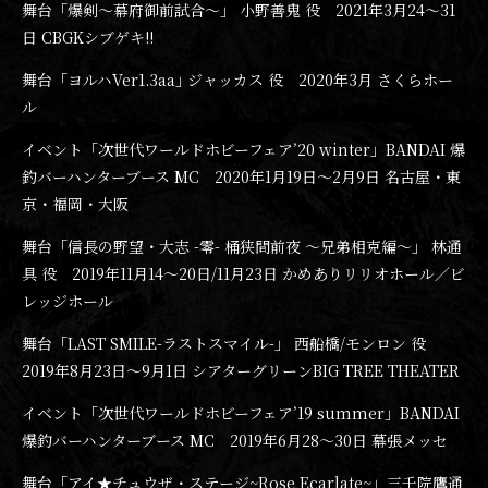
舞台「爆剣〜幕府御前試合〜」 小野善鬼 役 2021年3月24〜31
日 CBGKシブゲキ!!
舞台「ヨルハVer1.3aa｣ ジャッカス 役 2020年3月 さくらホー
ル
イベント「次世代ワールドホビーフェア’20 winter」BANDAI 爆
釣バーハンターブース MC 2020年1月19日〜2月9日 名古屋・東
京・福岡・大阪
舞台「信長の野望・大志 -零- 桶狭間前夜 ～兄弟相克編～」 林通
具 役 2019年11月14〜20日/11月23日 かめありリリオホール／ビ
レッジホール
舞台「LAST SMILE-ラストスマイル-」 西船橋/モンロン 役
2019年8月23日〜9月1日 シアターグリーンBIG TREE THEATER
イベント「次世代ワールドホビーフェア’19 summer」BANDAI
爆釣バーハンターブース MC 2019年6月28〜30日 幕張メッセ
舞台「アイ★チュウザ・ステージ~Rose Ecarlate~」三千院鷹通