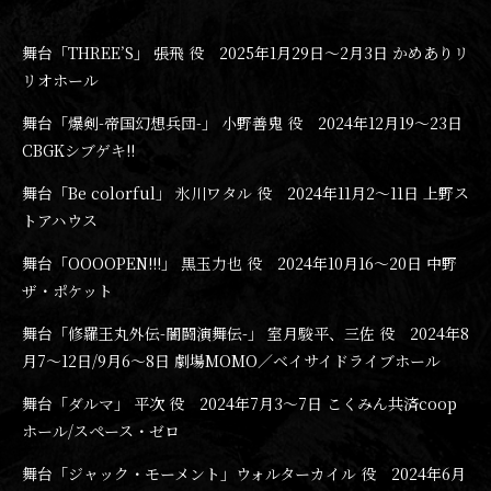
舞台「THREE’S」 張飛 役 2025年1月29日〜2月3日 かめありリ
リオホール
舞台「爆剣-帝国幻想兵団-」 小野善鬼 役 2024年12月19〜23日
CBGKシブゲキ!!
舞台「Be colorful」 氷川ワタル 役 2024年11月2〜11日 上野ス
トアハウス
舞台「OOOOPEN!!!」 黒玉力也 役 2024年10月16〜20日 中野
ザ・ポケット
舞台「修羅王丸外伝-闇闘演舞伝-」 室月駿平、三佐 役 2024年8
月7〜12日/9月6〜8日 劇場MOMO／ベイサイドライブホール
舞台「ダルマ」 平次 役 2024年7月3〜7日 こくみん共済coop
ホール/スペース・ゼロ
舞台「ジャック・モーメント」ウォルターカイル 役 2024年6月