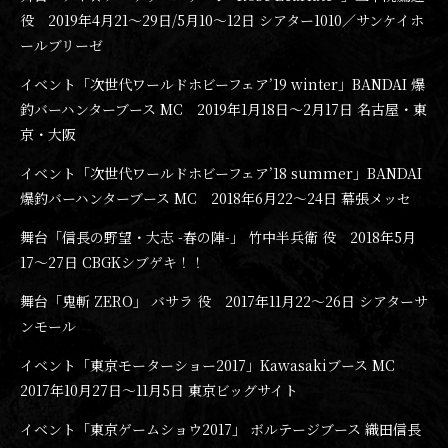
役 2019年4月21〜29日/5月10〜12日 シアター1010／サンケイホ
ールブリーゼ
イベント「次世代ワールドホビーフェア’19 winter」BANDAI 爆
釣バーハンターブース MC 2019年1月18日〜2月17日 名古屋・東
京・大阪
イベント「次世代ワールドホビーフェア’18 summer」BANDAI
爆釣バーハンターブース MC 2018年6月22〜24日 幕張メッセ
舞台「信長の野望・大志 -春の陣-」 竹中半兵衛 役 2018年5月
17〜27日 CBGKシブゲキ！！
舞台「鬼斬 ZERO」 バサラ 役 2017年11月22〜26日 シアターサ
ンモール
イベント「東京モーターショー2017」Kawasakiブース MC
2017年10月27日〜11月5日 東京ビッグサイト
イベント「東京ゲームショウ2017」 ボルテージブース 織田信長