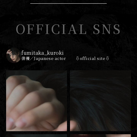
OFFICIAL SNS
fumitaka_kuroki
俳優／Japanese actor
⇩official site⇩