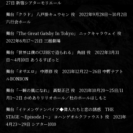
27日 新宿シアターモリエール
舞台「クラド」 八戸掛キュウセン 役 2022年9月28日〜10月2日
六行会ホール
舞台「The Great Gatsby In Tokyo」 ニックキャラウェイ 役
2022年6月17〜21日 三越劇場
舞台「世界は僕のCUBEで造られる」 角田 役 2022年3月31
日〜4月10日 あうるすぽっと
舞台「オサエロ」 中原修 役 2021年12月22〜26日 中野テアト
ルBONBON
舞台「一瞬の風になれ」 高梨正己 役 2021年10月20〜25日/11
月1〜2日 かめありリリオホール／杜のホールはしもと
舞台「イケメンヴァンパイア◆偉人たちと恋の誘惑 THE
STAGE ～Episode.1～」 ヨハンゲオルクファウスト 役 2021年
4月23〜29日 シアター1010